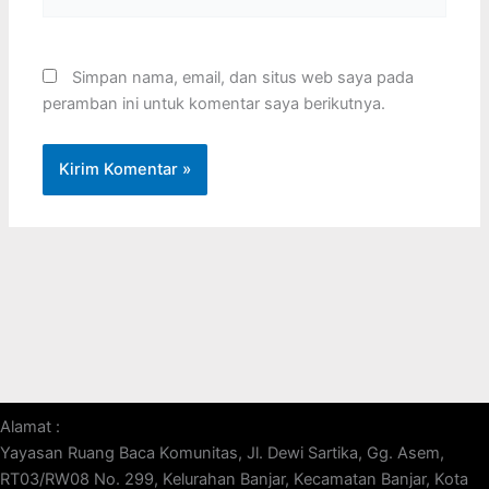
Web
Simpan nama, email, dan situs web saya pada
peramban ini untuk komentar saya berikutnya.
Alamat :
Yayasan Ruang Baca Komunitas, Jl. Dewi Sartika, Gg. Asem,
RT03/RW08 No. 299, Kelurahan Banjar, Kecamatan Banjar, Kota