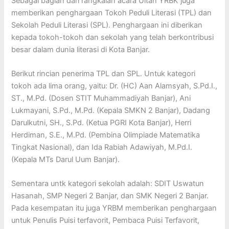
Sebagai bagian dari rangkaian acara Ultah YRBK juga
memberikan penghargaan Tokoh Peduli Literasi (TPL) dan
Sekolah Peduli Literasi (SPL). Penghargaan ini diberikan
kepada tokoh-tokoh dan sekolah yang telah berkontribusi
besar dalam dunia literasi di Kota Banjar.
Berikut rincian penerima TPL dan SPL. Untuk kategori
tokoh ada lima orang, yaitu: Dr. (HC) Aan Alamsyah, S.Pd.I.,
ST., M.Pd. (Dosen STIT Muhammadiyah Banjar), Ani
Lukmayani, S.Pd., M.Pd. (Kepala SMKN 2 Banjar), Dadang
Darulkutni, SH., S.Pd. (Ketua PGRI Kota Banjar), Herri
Herdiman, S.E., M.Pd. (Pembina Olimpiade Matematika
Tingkat Nasional), dan Ida Rabiah Adawiyah, M.Pd.I.
(Kepala MTs Darul Uum Banjar).
Sementara untk kategori sekolah adalah: SDIT Uswatun
Hasanah, SMP Negeri 2 Banjar, dan SMK Negeri 2 Banjar.
Pada kesempatan itu juga YRBM memberikan penghargaan
untuk Penulis Puisi terfavorit, Pembaca Puisi Terfavorit,