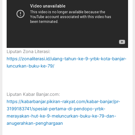
Liputan Zona Literasi:
https://zonaliterasi.id/ulang-tahun-ke-9-yrbk-kota-banjar-
luncurkan-buku-ke-79/
Liputan Kabar Banjar.com:
https://kabarbanjar.pikiran-rakyat.com/kabar-banjar/pr-
3199183741/spesial-pertama-di-pendopo-yrbk-
merayakan-hut-ke-9-meluncurkan-buku-ke-79-dan-
anugerahkan-penghargaan