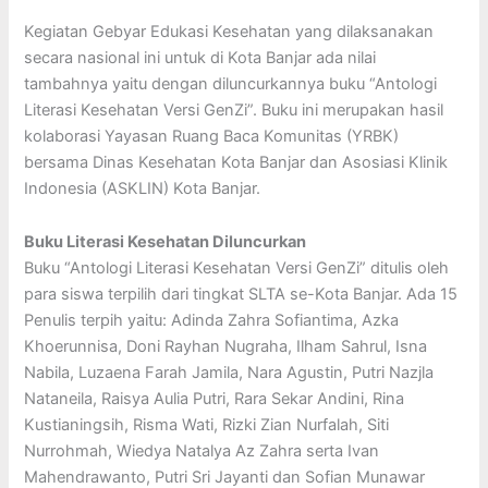
Kegiatan Gebyar Edukasi Kesehatan yang dilaksanakan
secara nasional ini untuk di Kota Banjar ada nilai
tambahnya yaitu dengan diluncurkannya buku “Antologi
Literasi Kesehatan Versi GenZi”. Buku ini merupakan hasil
kolaborasi Yayasan Ruang Baca Komunitas (YRBK)
bersama Dinas Kesehatan Kota Banjar dan Asosiasi Klinik
Indonesia (ASKLIN) Kota Banjar.
Buku Literasi Kesehatan Diluncurkan
Buku “Antologi Literasi Kesehatan Versi GenZi” ditulis oleh
para siswa terpilih dari tingkat SLTA se-Kota Banjar. Ada 15
Penulis terpih yaitu: Adinda Zahra Sofiantima, Azka
Khoerunnisa, Doni Rayhan Nugraha, Ilham Sahrul, Isna
Nabila, Luzaena Farah Jamila, Nara Agustin, Putri Nazjla
Nataneila, Raisya Aulia Putri, Rara Sekar Andini, Rina
Kustianingsih, Risma Wati, Rizki Zian Nurfalah, Siti
Nurrohmah, Wiedya Natalya Az Zahra serta Ivan
Mahendrawanto, Putri Sri Jayanti dan Sofian Munawar