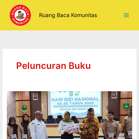
Lewati
ke
Ruang Baca Komunitas
konten
Peluncuran Buku
BERTEPATAN
MOMENTUM
HGN
2026
BUKU
LITERASI