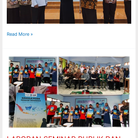
Read More »
LAPORAN
SEMINAR
PUBLIK
DAN
PELUNCURAN
BUKU:
Peningkatan
Kapasitas
Pegiat
Literasi
Masyarakat