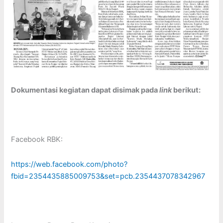
Dokumentasi kegiatan dapat disimak pada
link
berikut:
Facebook RBK:
https://web.facebook.com/photo?
fbid=2354435885009753&set=pcb.2354437078342967