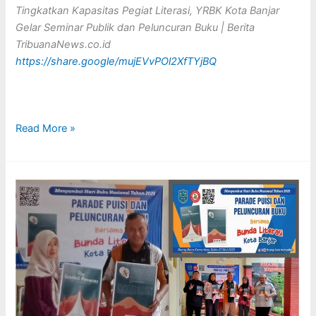
Tingkatkan Kapasitas Pegiat Literasi, YRBK Kota Banjar
Gelar Seminar Publik dan Peluncuran Buku | Berita
TribuanaNews.co.id
https://share.google/mujEVvPOl2XfTYjBQ
Read More »
DOKUMENTASI
HARBUKNAS
DI
RUANG
BACA
KOMUNITAS