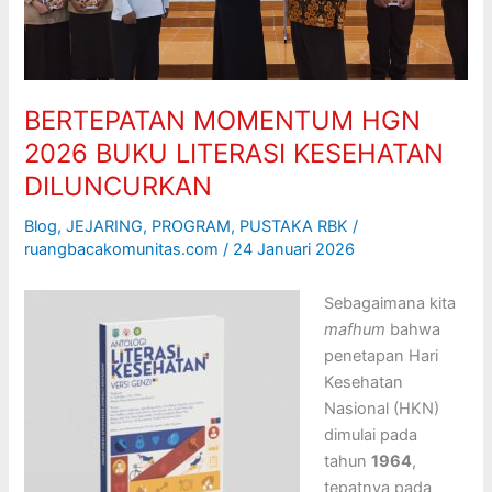
KESEHATAN
DILUNCURKAN
BERTEPATAN MOMENTUM HGN
2026 BUKU LITERASI KESEHATAN
DILUNCURKAN
Blog
,
JEJARING
,
PROGRAM
,
PUSTAKA RBK
/
ruangbacakomunitas.com
/
24 Januari 2026
Sebagaimana kita
mafhum
bahwa
penetapan Hari
Kesehatan
Nasional (HKN)
dimulai pada
tahun
1964
,
tepatnya pada