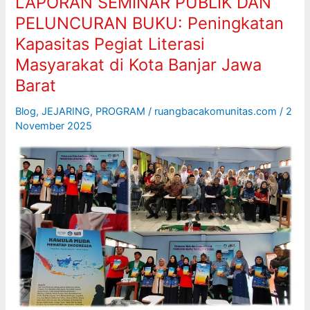
LAPORAN SEMINAR PUBLIK DAN
di
PELUNCURAN BUKU: Peningkatan
Kota
Banjar
Kapasitas Pegiat Literasi
Jawa
Masyarakat di Kota Banjar Jawa
Barat
Barat
Blog
,
JEJARING
,
PROGRAM
/
ruangbacakomunitas.com
/
2
November 2025