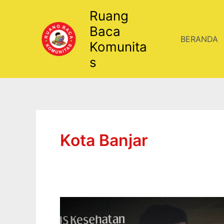
Lewati
Ruang
ke
Baca
konten
BERANDA
Komunita
s
Kota Banjar
PARTISIPASI
KAWULA