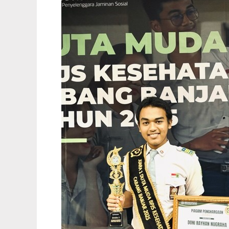
MUDA
TINGKATKAN
LITERASI
KESEHATAN
DI
MEDIA
SOSIAL