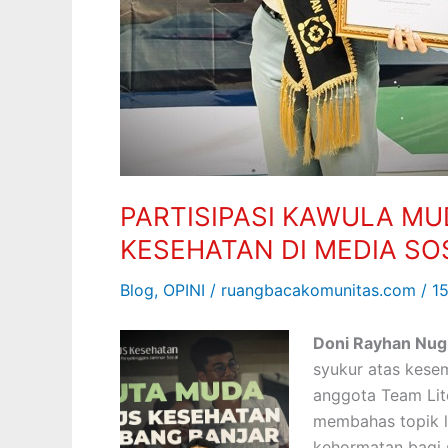
PARTISIPASI KAWULA MU
KESEHATAN DI MEDIA SO
Blog
,
OPINI
/
ruangbacakomunitas.com
/
1
Doni Rayhan Nug
syukur atas kese
anggota Team Lite
membahas topik li
kehormatan bagi s