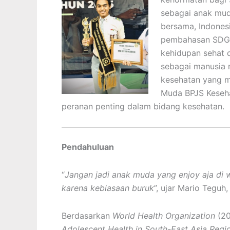
sebagai anak mud
bersama, Indonesi
pembahasan SDGs 
kehidupan sehat d
sebagai manusia 
kesehatan yang m
Muda BPJS Keseha
peranan penting dalam bidang kesehatan.
Pendahuluan
“
Jangan jadi anak muda yang enjoy aja di
karena kebiasaan buruk
”, ujar Mario Teguh
Berdasarkan
World Health Organization
(20
Adolescent Health in South-East Asia Regi