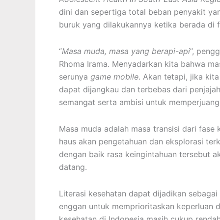
dini dan sepertiga total beban penyakit ya
buruk yang dilakukannya ketika berada di 
“
Masa muda, masa yang berapi-api
”, pengg
Rhoma Irama. Menyadarkan kita bahwa masa
serunya
game mobile
. Akan tetapi, jika ki
dapat dijangkau dan terbebas dari penjaja
semangat serta ambisi untuk memperjuang
Masa muda adalah masa transisi dari fase
haus akan pengetahuan dan eksplorasi terka
dengan baik rasa keingintahuan tersebut 
datang.
Literasi kesehatan dapat dijadikan sebaga
enggan untuk memprioritaskan keperluan di
kesehatan di Indonesia masih cukup renda