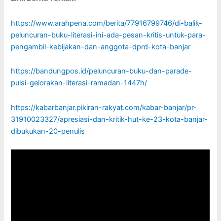
https://www.arahpena.com/berita/77916799746/di-balik-
peluncuran-buku-literasi-ini-ada-pesan-kritis-untuk-para-
pengambil-kebijakan-dan-anggota-dprd-kota-banjar
https://bandungpos.id/peluncuran-buku-dan-parade-
puisi-gelorakan-literasi-ramadan-1447h/
https://kabarbanjar.pikiran-rakyat.com/kabar-banjar/pr-
31910023327/apresiasi-dan-kritik-hut-ke-23-kota-banjar-
dibukukan-20-penulis