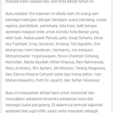
menjadi kado spesial Hari Jadi Kota Banjar tahun ini.
Buku setebal 154 halaman ini ditulis oleh 20 orang dari
berbagai kalangan dengan beragam sudut pandang: sosial,
agama, pendidikan, pariwisata, tata kota, baik berupa
apresiasi maupun kritik untuk kondisi Kota Banjar yang
lebih baik. Kedua puluh Penulis yaitu: Asep Suharto, Dinar
Nur Fadhilah, Enay Sunarsih, Endang Tuti Supriatin, Eris
Munandar, Herri Herdiman, Hermanto, Ina Indriyani,
Mohammadan Yogarsiwayan, Nova Chalimah Girsang,
Nurholiah, Rahila Sayidah Afifah Khansa, Reni Rahmawati,
Reny Andriany, Rini Apriani, Siti Maryam, Tatang Mugiyana,
dan Zahwa Ilmayra Cahyani serta tiga orang editor: Ivan
Mahendrawanto, Putri Sri Jayanti, dan Sofian Munawar.
Buku ini merupakan ikhtiar kecil untuk memotret dan
menyajikan sekelumit dinamika perjalanan kota dari
berbagai sudut pangdang. Di dalamnya termuat sejumlah
apresiasi dan juga kritik: saran serta masukan sebagai