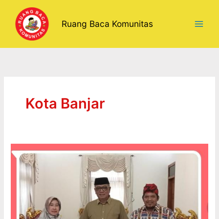
Lewati
ke
Ruang Baca Komunitas
konten
Kota Banjar
KADO
SPESIAL
ULTAH
KE-
23
KOTA