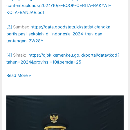
content/uploads/2024/10/E-BOOK-CERITA-RAKYAT-
KOTA-BANJAR.pdf
[3]
Sumber:
https://data.goodstats.id/statistic/angka-
partisipasi-sekolah-di-indonesia-2024-tren-dan-
tantangan-2W28Y
[4]
Simak:
https://djpk.kemenkeu.go.id/portal/data/tkdd?
tahun=2024&provinsi=10&pemda=25
Read More »
SEMANGAT
LITERASI
WUJUDKAN
BANJAR
MASAGI