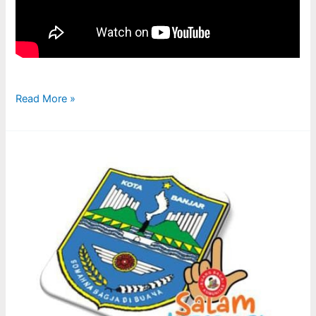
Read More »
URGENSI
LITERASI
MENDORONG
BANJAR
MASAGI