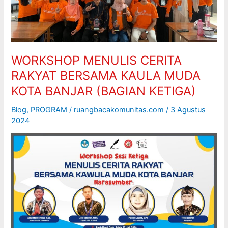
MUDA
KOTA
BANJAR
(BAGIAN
KETIGA)
WORKSHOP MENULIS CERITA
RAKYAT BERSAMA KAULA MUDA
KOTA BANJAR (BAGIAN KETIGA)
Blog
,
PROGRAM
/
ruangbacakomunitas.com
/
3 Agustus
2024