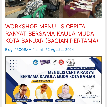
MUDA
KOTA
BANJAR
(BAGIAN
PERTAMA)
WORKSHOP MENULIS CERITA
RAKYAT BERSAMA KAULA MUDA
KOTA BANJAR (BAGIAN PERTAMA)
Blog
,
PROGRAM
/
admin
/
2 Agustus 2024