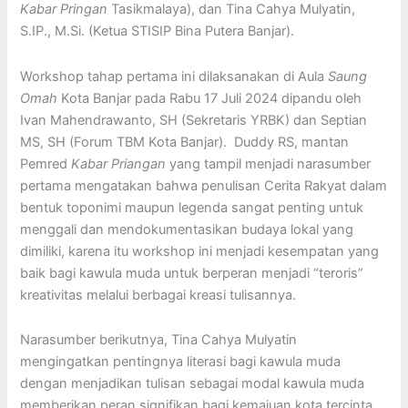
Kabar Pringan
Tasikmalaya), dan Tina Cahya Mulyatin,
S.IP., M.Si. (Ketua STISIP Bina Putera Banjar).
Workshop tahap pertama ini dilaksanakan di Aula
Saung
Omah
Kota Banjar pada Rabu 17 Juli 2024 dipandu oleh
Ivan Mahendrawanto, SH (Sekretaris YRBK) dan Septian
MS, SH (Forum TBM Kota Banjar). Duddy RS, mantan
Pemred
Kabar Priangan
yang tampil menjadi narasumber
pertama mengatakan bahwa penulisan Cerita Rakyat dalam
bentuk toponimi maupun legenda sangat penting untuk
menggali dan mendokumentasikan budaya lokal yang
dimiliki, karena itu workshop ini menjadi kesempatan yang
baik bagi kawula muda untuk berperan menjadi “teroris”
kreativitas melalui berbagai kreasi tulisannya.
Narasumber berikutnya, Tina Cahya Mulyatin
mengingatkan pentingnya literasi bagi kawula muda
dengan menjadikan tulisan sebagai modal kawula muda
memberikan peran signifikan bagi kemajuan kota tercinta.