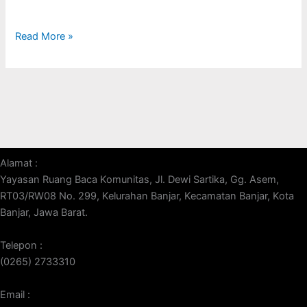
Read More »
Alamat :
Yayasan Ruang Baca Komunitas, Jl. Dewi Sartika, Gg. Asem,
RT03/RW08 No. 299, Kelurahan Banjar, Kecamatan Banjar, Kota
Banjar, Jawa Barat.
Telepon :
(0265) 2733310
Email :