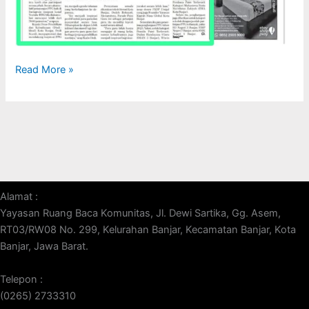
Read More »
Alamat :
Yayasan Ruang Baca Komunitas, Jl. Dewi Sartika, Gg. Asem,
RT03/RW08 No. 299, Kelurahan Banjar, Kecamatan Banjar, Kota
Banjar, Jawa Barat.
Telepon :
(0265) 2733310