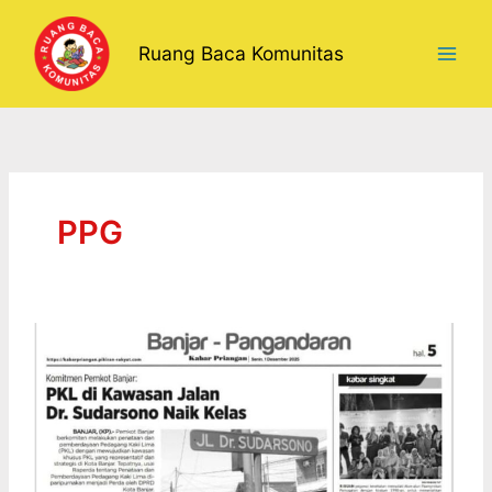
Lewati
ke
Ruang Baca Komunitas
konten
PPG
PARADE
PUISI
GURU:
Wahana
Kreasi
Jadi