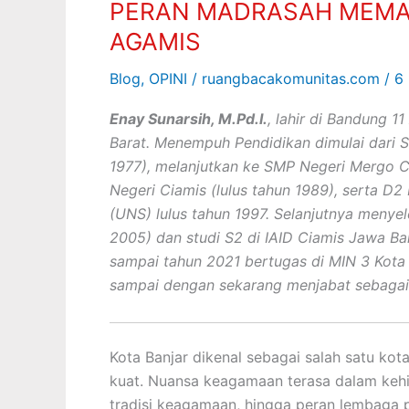
PERAN MADRASAH MEMA
MEMAJUKAN
KOTA
AGAMIS
BANJAR
Blog
,
OPINI
/
ruangbacakomunitas.com
/
6
YANG
AGAMIS
Enay Sunarsih, M.Pd.I.
, lahir di Bandung 1
Barat. Menempuh Pendidikan dimulai dari SD
1977), melanjutkan ke SMP Negeri Mergo C
Negeri Ciamis (lulus tahun 1989), serta D2
(UNS) lulus tahun 1997. Selanjutnya menyel
2005) dan studi S2 di IAID Ciamis Jawa Bar
sampai tahun 2021 bertugas di MIN 3 Kota 
sampai dengan sekarang menjabat sebagai
Kota Banjar dikenal sebagai salah satu kota
kuat. Nuansa keagamaan terasa dalam kehid
tradisi keagamaan, hingga peran lembaga 