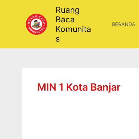
Lewati
Ruang
ke
Baca
konten
BERANDA
Komunita
s
MIN 1 Kota Banjar
PERAN
MADRASAH