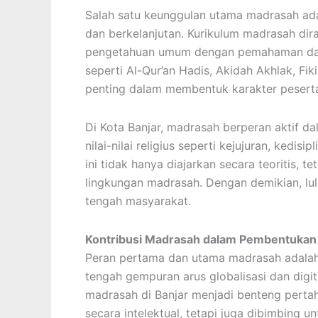
Salah satu keunggulan utama madrasah adal
dan berkelanjutan. Kurikulum madrasah d
pengetahuan umum dengan pemahaman dan 
seperti Al-Qur’an Hadis, Akidah Akhlak, Fi
penting dalam membentuk karakter peserta
Di Kota Banjar, madrasah berperan aktif 
nilai-nilai religius seperti kejujuran, kedisi
ini tidak hanya diajarkan secara teoritis, t
lingkungan madrasah. Dengan demikian, lu
tengah masyarakat.
Kontribusi Madrasah dalam Pembentukan
Peran pertama dan utama madrasah adalah s
tengah gempuran arus globalisasi dan digita
madrasah di Banjar menjadi benteng pertah
secara intelektual, tetapi juga dibimbing un