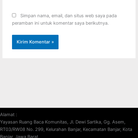
Simpan nama, email, dan situs web saya pada
peramban ini untuk komentar saya berikutnya.
Alamat :
Yayasan Ruang Baca Komunitas, Jl. Dewi Sartika, Gg. Asem,
RT03/RW08 No. 299, Kelurahan Banjar, Kecamatan Banjar, Kota
Banjar, Jawa Barat.