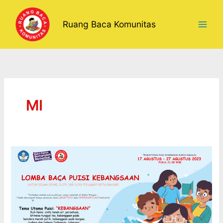
Lewati
ke
Ruang Baca Komunitas
konten
MI
LOMBA
BACA
PUISI
KEBANGSAAN
UNTUK
PARA