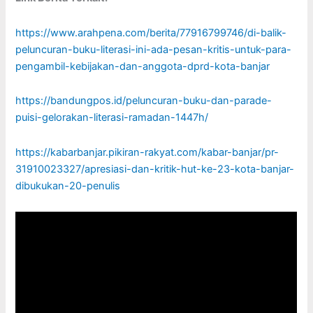
https://www.arahpena.com/berita/77916799746/di-balik-
peluncuran-buku-literasi-ini-ada-pesan-kritis-untuk-para-
pengambil-kebijakan-dan-anggota-dprd-kota-banjar
https://bandungpos.id/peluncuran-buku-dan-parade-
puisi-gelorakan-literasi-ramadan-1447h/
https://kabarbanjar.pikiran-rakyat.com/kabar-banjar/pr-
31910023327/apresiasi-dan-kritik-hut-ke-23-kota-banjar-
dibukukan-20-penulis