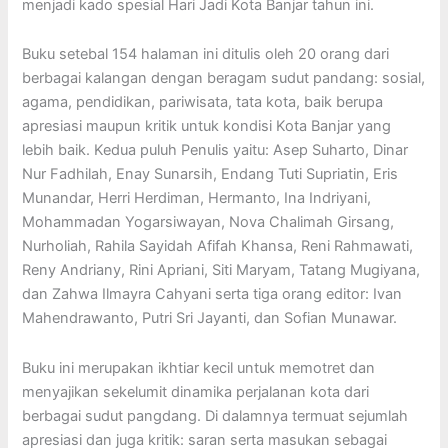
menjadi kado spesial Hari Jadi Kota Banjar tahun ini.
Buku setebal 154 halaman ini ditulis oleh 20 orang dari
berbagai kalangan dengan beragam sudut pandang: sosial,
agama, pendidikan, pariwisata, tata kota, baik berupa
apresiasi maupun kritik untuk kondisi Kota Banjar yang
lebih baik. Kedua puluh Penulis yaitu: Asep Suharto, Dinar
Nur Fadhilah, Enay Sunarsih, Endang Tuti Supriatin, Eris
Munandar, Herri Herdiman, Hermanto, Ina Indriyani,
Mohammadan Yogarsiwayan, Nova Chalimah Girsang,
Nurholiah, Rahila Sayidah Afifah Khansa, Reni Rahmawati,
Reny Andriany, Rini Apriani, Siti Maryam, Tatang Mugiyana,
dan Zahwa Ilmayra Cahyani serta tiga orang editor: Ivan
Mahendrawanto, Putri Sri Jayanti, dan Sofian Munawar.
Buku ini merupakan ikhtiar kecil untuk memotret dan
menyajikan sekelumit dinamika perjalanan kota dari
berbagai sudut pangdang. Di dalamnya termuat sejumlah
apresiasi dan juga kritik: saran serta masukan sebagai