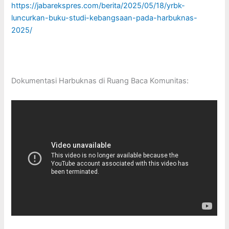
https://jabarekspres.com/berita/2025/05/18/yrbk-
luncurkan-buku-studi-kebangsaan-pada-harbuknas-
2025/
Dokumentasi Harbuknas di Ruang Baca Komunitas: