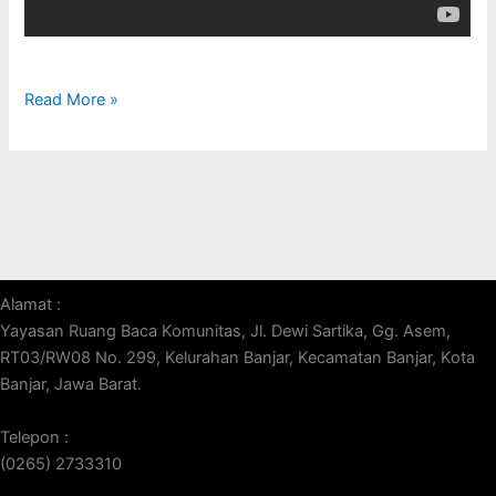
Read More »
Alamat :
Yayasan Ruang Baca Komunitas, Jl. Dewi Sartika, Gg. Asem,
RT03/RW08 No. 299, Kelurahan Banjar, Kecamatan Banjar, Kota
Banjar, Jawa Barat.
Telepon :
(0265) 2733310