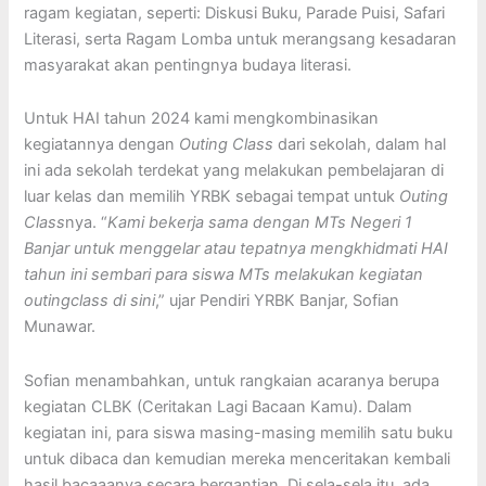
ragam kegiatan, seperti: Diskusi Buku, Parade Puisi, Safari
Literasi, serta Ragam Lomba untuk merangsang kesadaran
masyarakat akan pentingnya budaya literasi.
Untuk HAI tahun 2024 kami mengkombinasikan
kegiatannya dengan
Outing Class
dari sekolah, dalam hal
ini ada sekolah terdekat yang melakukan pembelajaran di
luar kelas dan memilih YRBK sebagai tempat untuk
Outing
Class
nya. “
Kami bekerja sama dengan MTs Negeri 1
Banjar untuk menggelar atau tepatnya mengkhidmati HAI
tahun ini sembari para siswa MTs melakukan kegiatan
outingclass di sini
,” ujar Pendiri YRBK Banjar, Sofian
Munawar.
Sofian menambahkan, untuk rangkaian acaranya berupa
kegiatan CLBK (Ceritakan Lagi Bacaan Kamu). Dalam
kegiatan ini, para siswa masing-masing memilih satu buku
untuk dibaca dan kemudian mereka menceritakan kembali
hasil bacaaanya secara bergantian. Di sela-sela itu, ada