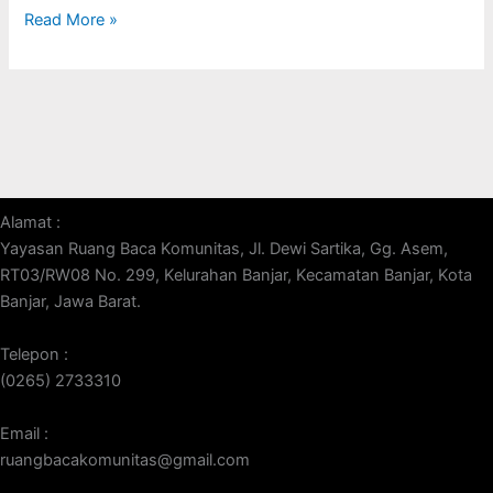
Read More »
Alamat :
Yayasan Ruang Baca Komunitas, Jl. Dewi Sartika, Gg. Asem,
RT03/RW08 No. 299, Kelurahan Banjar, Kecamatan Banjar, Kota
Banjar, Jawa Barat.
Telepon :
(0265) 2733310
Email :
ruangbacakomunitas@gmail.com