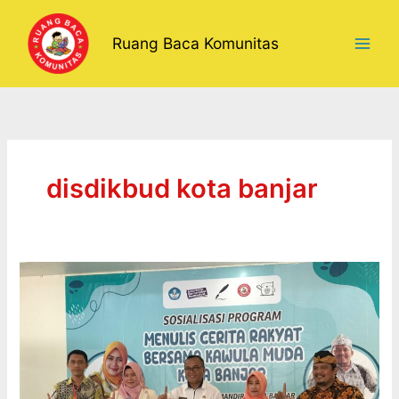
Lewati
ke
Ruang Baca Komunitas
konten
disdikbud kota banjar
SOSIALISASI
PROGRAM
MENULIS
CERITA
RAKYAT
DIBUKA