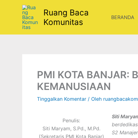
Lewati
Ruang Baca
ke
BERANDA
konten
Komunitas
PMI KOTA BANJAR: 
KEMANUSIAAN
Tinggalkan Komentar
/ Oleh
ruangbacakom
Siti Maryam
Penulis:
berdedikasi
Siti Maryam, S.Pd., M.Pd.
S2 Manajem
(Sekretaris PMI Kota Banjar)