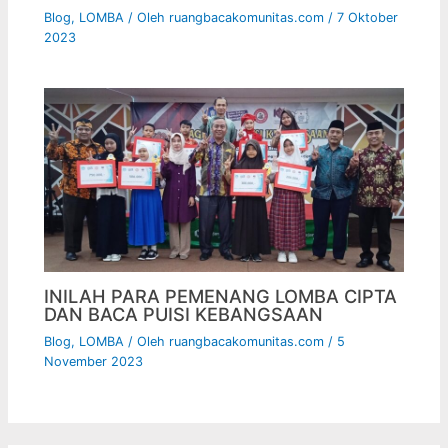
Blog
,
LOMBA
/ Oleh
ruangbacakomunitas.com
/
7 Oktober
2023
INILAH PARA PEMENANG LOMBA CIPTA
DAN BACA PUISI KEBANGSAAN
Blog
,
LOMBA
/ Oleh
ruangbacakomunitas.com
/
5
November 2023