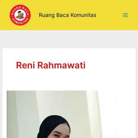
Lewati
ke
Ruang Baca Komunitas
konten
Reni Rahmawati
RIPUH
KU
PANGABUTUH
SUSAH
KU
PANGAWERUH