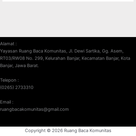
Alamat :
Yayasan Ruang Baca Komunitas, Jl. Dewi Sartika, Gg. Asem,
RT03/RW08 No. 299, Kelurahan Banjar, Kecamatan Banjar, Kota
Banjar, Jawa Barat.
Telepon :
(0265) 2733310
Email :
ruangbacakomunitas@gmail.com
Copyright © 2026 Ruang Baca Komunitas