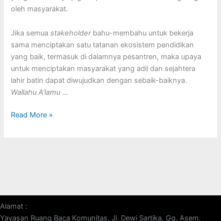
oleh masyarakat.
Jika semua
stakeholder
bahu-membahu untuk bekerja
sama menciptakan satu tatanan ekosistem pendidikan
yang baik, termasuk di dalamnya pesantren, maka upaya
untuk menciptakan masyarakat yang adil dan sejahtera
lahir batin dapat diwujudkan dengan sebaik-baiknya.
Wallahu A’lamu
…
Read More »
Alamat :
Yayasan Ruang Baca Komunitas, Jl. Dewi Sartika, Gg. Asem,