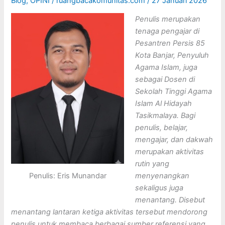
Blog
,
OPINI
/
ruangbacakomunitas.com
/
27 Januari 2026
Penulis merupakan
tenaga pengajar di
Pesantren Persis 85
Kota Banjar, Penyuluh
Agama Islam, juga
sebagai Dosen di
Sekolah Tinggi Agama
Islam Al Hidayah
Tasikmalaya. Bagi
penulis, belajar,
mengajar, dan dakwah
merupakan aktivitas
rutin yang
Penulis: Eris Munandar
menyenangkan
sekaligus juga
menantang. Disebut
menantang lantaran ketiga aktivitas tersebut mendorong
penulis untuk membaca berbagai sumber referensi yang