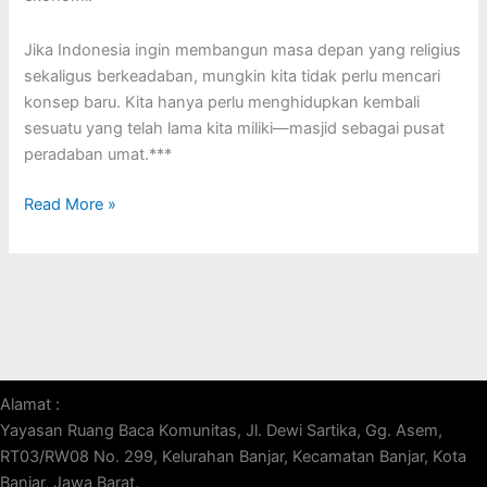
Jika Indonesia ingin membangun masa depan yang religius
sekaligus berkeadaban, mungkin kita tidak perlu mencari
konsep baru. Kita hanya perlu menghidupkan kembali
sesuatu yang telah lama kita miliki—masjid sebagai pusat
peradaban umat.***
Read More »
Alamat :
Yayasan Ruang Baca Komunitas, Jl. Dewi Sartika, Gg. Asem,
RT03/RW08 No. 299, Kelurahan Banjar, Kecamatan Banjar, Kota
Banjar, Jawa Barat.