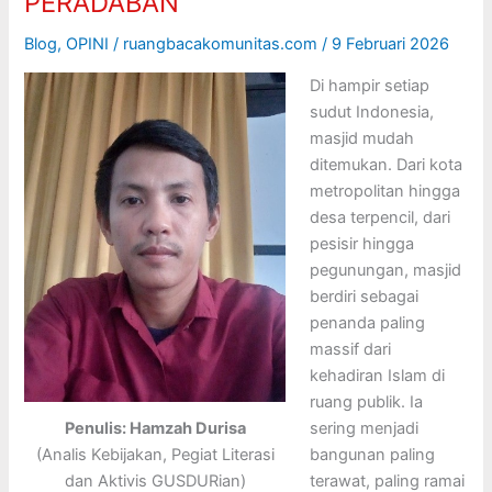
PERADABAN
Blog
,
OPINI
/
ruangbacakomunitas.com
/
9 Februari 2026
Di hampir setiap
sudut Indonesia,
masjid mudah
ditemukan. Dari kota
metropolitan hingga
desa terpencil, dari
pesisir hingga
pegunungan, masjid
berdiri sebagai
penanda paling
massif dari
kehadiran Islam di
ruang publik. Ia
Penulis: Hamzah Durisa
sering menjadi
(Analis Kebijakan, Pegiat Literasi
bangunan paling
dan Aktivis GUSDURian)
terawat, paling ramai