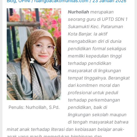
Blog
,
OPINI
/
ruangbacakomunitas.com
/
23 Januari 2026
Nurholiah
merupakan
seorang guru di UPTD SDN 1
Sukamukti Kec. Pataruman
Kota Banjar. Ia aktif
mengabdikan diri di dunia
pendidikan formal sekaligus
memiliki kepedulian tinggi
terhadap pendidikan
masyarakat di lingkungan
tempat tinggalnya. Berangkat
dari komitmen moral dan
profesional untuk peduli
terhadap perkembangan
Penulis: Nurholilah, S.Pd.
pendidikan, baik di
lingkungan sekolah maupun
di tengah masyarakat bahwa
minat anak terhadap literasi dan kebiasaan belajar anak-
anak yang masih memerlukan bimbingan dan