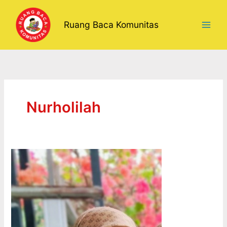
Lewati
ke
Ruang Baca Komunitas
konten
Nurholilah
DARI
RUANG
KELAS
KE
RUMAH
BELAJAR