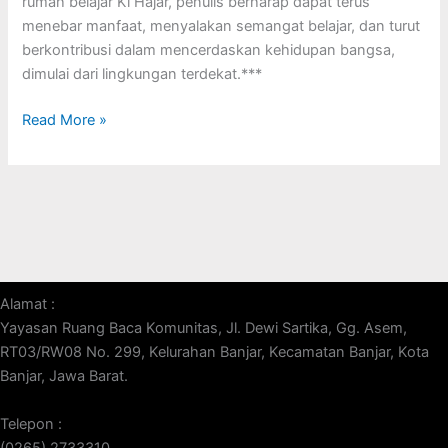
rumah belajar Ki Hajar, penulis berharap dapat terus
menebar manfaat, menyalakan semangat belajar, dan turut
berkontribusi dalam mencerdaskan kehidupan bangsa,
dimulai dari lingkungan terdekat.***
Read More »
Alamat :
Yayasan Ruang Baca Komunitas, Jl. Dewi Sartika, Gg. Asem,
RT03/RW08 No. 299, Kelurahan Banjar, Kecamatan Banjar, Kota
Banjar, Jawa Barat.
Telepon :