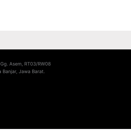
a, Gg. Asem, RT03/RW08
 Banjar, Jawa Barat.