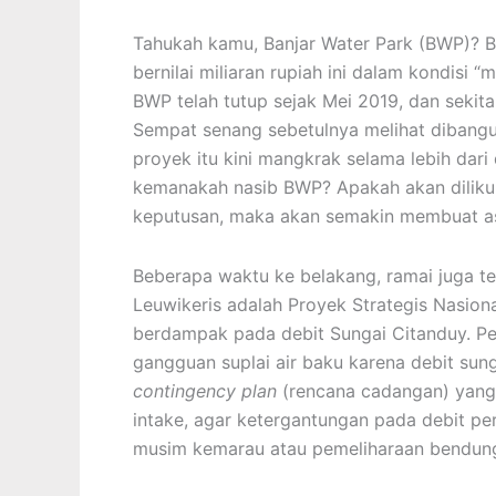
Tahukah kamu, Banjar Water Park (BWP)? BW
bernilai miliaran rupiah ini dalam kondisi 
BWP telah tutup sejak Mei 2019, dan sekita
Sempat senang sebetulnya melihat dibang
proyek itu kini mangkrak selama lebih dar
kemanakah nasib BWP? Apakah akan dilikuid
keputusan, maka akan semakin membuat ase
Beberapa waktu ke belakang, ramai juga t
Leuwikeris adalah Proyek Strategis Nasion
berdampak pada debit Sungai Citanduy. 
gangguan suplai air baku karena debit sun
contingency plan
(rencana cadangan) yang l
intake, agar ketergantungan pada debit p
musim kemarau atau pemeliharaan bendun