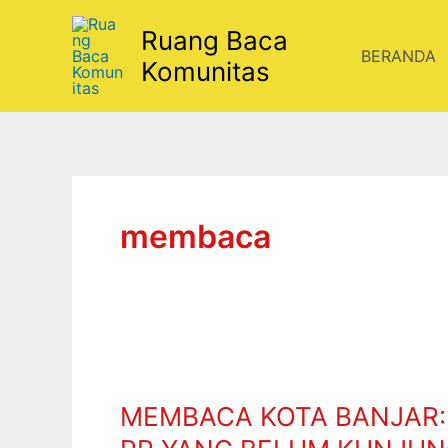
Lewati
Ruang Baca
ke
BERANDA
konten
Komunitas
membaca
MEMBACA
KOTA
MEMBACA KOTA BANJAR: 
BANJAR:
DI