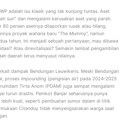
P adalah isu klasik yang tak kunjung tuntas. Aset
“mati suri” dan mengalami kerusakan aset yang parah.
r 80 persen asetnya dilaporkan rusak atau hilang.
unnya proyek wahana baru “
The Mummy
”, namun
i dua tahun. Ini menjadi sebuah pertanyaan, mau dibawa
asi? Atau direvitalisasi? Semakin lambat pengambilan
t daerah terus menyusut nilainya.
erkait dampak Bendungan Leuwikeris. Meski Bendungan
al, proses
impounding
(pengisian air) pada 2024-2025
Perumdam Tirta Anom (PDAM) juga sempat mengalami
gai turun drastis. Pemkot Banjar seharusnya punya
ebih kuat, seperti pembuatan sumur dalam di titik
ermukaan Citanduy tidak menyengsarakan warga saat
gan.