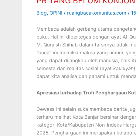
PR YANG BELUM KUNJUN
BALIK
Blog
,
OPINI
/
ruangbacakomunitas.com
/
1
DERETAN
TROFI
Membaca adalah gerbang utama pengetahua
DAN
buku. Hal ini dipertegas dengan ayat Al-Qu
PR
M. Quraish Shihab dalam tafsirnya tidak m
YANG
“baca” ini memiliki makna yang umum, yan
BELUM
yang dapat dijangkau oleh manusia, baik itu
KUNJUNG
semesta dan realitas sosial (ayat
kauniyah
USAI
dapat kita analisa dan pahami untuk mend
Apresiasi terhadap Trofi Penghargaan K
Dewasa ini selain suka membaca berita jug
terharu melihat Kota Banjar bersinar denga
kategori Kota/Kabupaten Non-Indeks Harga
2025. Penghargaan ini merupakan kolaboras