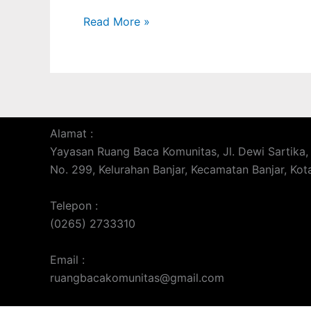
Read More »
Alamat :
Yayasan Ruang Baca Komunitas, Jl. Dewi Sartik
No. 299, Kelurahan Banjar, Kecamatan Banjar, Kota
Telepon :
(0265) 2733310
Email :
ruangbacakomunitas@gmail.com