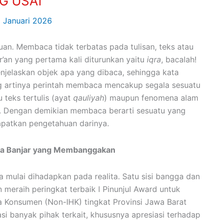
G USAI
5 Januari 2026
n. Membaca tidak terbatas pada tulisan, teks atau
r’an yang pertama kali diturunkan yaitu
iqra
, bacalah!
enjelaskan objek apa yang dibaca, sehingga kata
g artinya perintah membaca mencakup segala sesuatu
 teks tertulis (ayat
qauliyah
) maupun fenomena alam
). Dengan demikian membaca berarti sesuatu yang
apatkan pengetahuan darinya.
ota Banjar yang Membanggakan
a mulai dihadapkan pada realita. Satu sisi bangga dan
n meraih peringkat terbaik l Pinunjul Award untuk
 Konsumen (Non-IHK) tingkat Provinsi Jawa Barat
i banyak pihak terkait, khususnya apresiasi terhadap