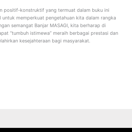
positif-konstruktif yang termuat dalam buku ini
al untuk memperkuat pengetahuan kita dalam rangka
ngan semangat Banjar MASAGI, kita berharap di
dapat “tumbuh istimewa” meraih berbagai prestasi dan
hirkan kesejahteraan bagi masyarakat.