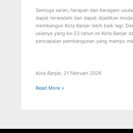
Semoga saran, harapan dan beragam usulan 
dapat terwadahi dan dapat dijadikan mod
membangun Kota Banjar lebih baik lagi. De
usianya yang ke-23 tahun ini Kota Banjar 
pencapaian pembangunan yang mampu mela
Kota Banjar, 21 Februari 2026
Read More »