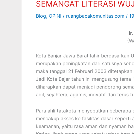
SEMANGAT LITERASI WU
WUJUDKAN
BANJAR
Blog
,
OPINI
/
ruangbacakomunitas.com
/
19
MASAGI
Ir
(Wa
Kota Banjar Jawa Barat lahir berdasarka
merupakan peningkatan dari satusnya sebelu
maka tanggal 21 Februari 2003 ditetapkan 
Jadi Kota Bajar tahun ini mengusung tema 
diharapkan dapat menjadi pendorong sema
adil, sejahtera, agamis, inovatif dan terus
Para ahli tatakota menyebutkan beberapa ci
mencakup akses ke fasilitas dasar seperti ai
keamanan, yaitu rasa aman dan nyaman bag