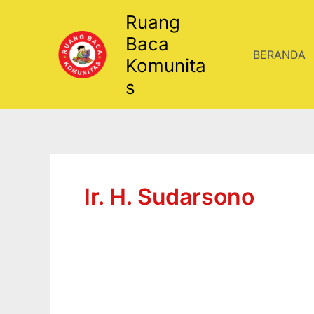
Lewati
Ruang
ke
Baca
konten
BERANDA
Komunita
s
Ir. H. Sudarsono
SEMANGAT
LITERASI