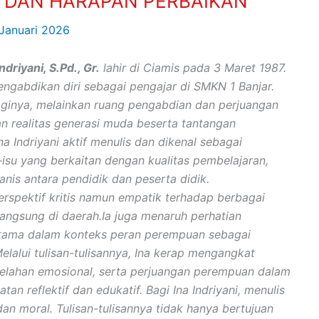
K, DAN HARAPAN PERBAIKAN
 Januari 2026
Indriyani, S.Pd., Gr.
lahir di Ciamis pada 3 Maret 1987.
engabdikan diri sebagai pengajar di SMKN 1 Banjar.
aginya, melainkan ruang pengabdian dan perjuangan
gan realitas generasi muda beserta tantangan
a Indriyani aktif menulis dan dikenal sebagai
-isu yang berkaitan dengan kualitas pembelajaran,
anis antara pendidik dan peserta didik.
spektif kritis namun empatik terhadap berbagai
langsung di daerah.Ia juga menaruh perhatian
tama dalam konteks peran perempuan sebagai
elalui tulisan-tulisannya, Ina kerap mengangkat
elelahan emosional, serta perjuangan perempuan dalam
n reflektif dan edukatif. Bagi Ina Indriyani, menulis
an moral. Tulisan-tulisannya tidak hanya bertujuan