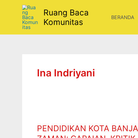
Lewati
Ruang Baca
ke
BERANDA
konten
Komunitas
Ina Indriyani
PENDIDIKAN
KOTA
PENDIDIKAN KOTA BANJ
BANJAR
DI