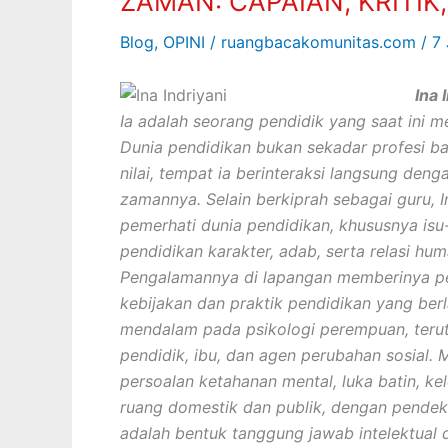
ZAMAN: CAPAIAN, KRITI
TENGAH
Blog
,
OPINI
/
ruangbacakomunitas.com
/
7
TANTANGAN
ZAMAN:
Ina 
CAPAIAN,
Ia adalah seorang pendidik yang saat ini m
KRITIK,
Dunia pendidikan bukan sekadar profesi b
DAN
nilai, tempat ia berinteraksi langsung den
HARAPAN
zamannya. Selain berkiprah sebagai guru, In
PERBAIKAN
pemerhati dunia pendidikan, khususnya isu
pendidikan karakter, adab, serta relasi hum
Pengalamannya di lapangan memberinya per
kebijakan dan praktik pendidikan yang ber
mendalam pada psikologi perempuan, teru
pendidik, ibu, dan agen perubahan sosial. M
persoalan ketahanan mental, luka batin, k
ruang domestik dan publik, dengan pendekata
adalah bentuk tanggung jawab intelektual d