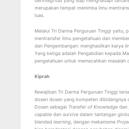
berintegritas yang siap menghadapi tanta
merupakan tempat menimba ilmu mentransf
luas.
Melalui Tri Darma Perguruan Tinggi yaitu,
mentransfer ilmu pengetahuan dan membent
dan Pengembangan: menghasilkan karya il
Yang ketiga adalah Pengabdian kepada Ma
pengetahuan untuk memecahkan masalah d
Kiprah
Kewajiban Tri Darma Perguruan Tinggi ters
dosen dosen yang kompeten dibidangnya de
Dosen sebagai
Transfer of Knowledge
dan 
capable
dan
survive
dalam tantangan globa
blended
learning
, dengan mekanisme
Proje