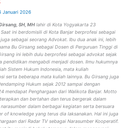
R
6 Januari 2026
Girsang, SH, MH
lahir di Kota Yogyakarta 23
aat ini berdomisili di Kota Banjar berprofesi sebagai
juga sebagai seorang Advokat. Ibu dua anak ini, lebih
nama Bu Girsang sebagai Dosen di Perguruan Tinggi di
Girsang ini lebih dulu berprofesi sebagai advokat sejak
 pendidikan mengabdi menjadi dosen. Ilmu hukumnya
iah Sistem Hukum Indonesia, mata kuliah
si serta beberapa mata kuliah lainnya. Bu Girsang juga
 Pendamping Hukum sejak 2012 sampai dengan
24 mendapat Penghargaan dari Walikota Banjar. Motto
iterapkan dan bertahan dan terus bergerak dalam
 narasumber dalam berbagai kegiatan serta bersuara
er of knowledge yang terus dia laksanakan. Hal ini juga
rgaan dari Radar TV sebagai Narasumber Kooperatif.