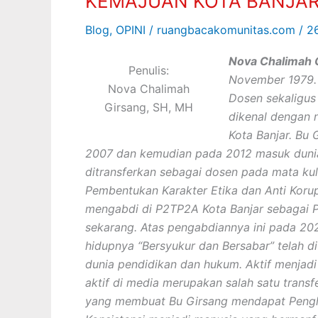
KEMAJUAN KOTA BANJA
DALAM
Blog
,
OPINI
/
ruangbacakomunitas.com
/
2
MENDORONG
KEMAJUAN
Nova Chalimah 
KOTA
Penulis:
November 1979. S
BANJAR
Nova Chalimah
Dosen sekaligus 
Girsang, SH, MH
dikenal dengan 
Kota Banjar. Bu 
2007 dan kemudian pada 2012 masuk dunia
ditransferkan sebagai dosen pada mata kul
Pembentukan Karakter Etika dan Anti Korup
mengabdi di P2TP2A Kota Banjar sebagai
sekarang. Atas pengabdiannya ini pada 20
hidupnya “Bersyukur dan Bersabar” telah d
dunia pendidikan dan hukum. Aktif menjadi
aktif di media merupakan salah satu transf
yang membuat Bu Girsang mendapat Pengha