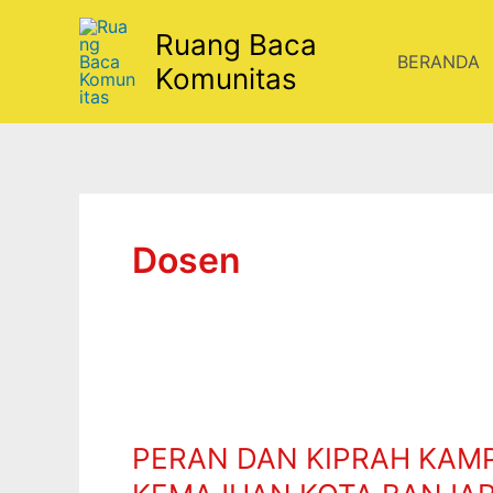
Lewati
Ruang Baca
ke
BERANDA
konten
Komunitas
Dosen
PERAN
DAN
PERAN DAN KIPRAH KA
KIPRAH
KAMPUS