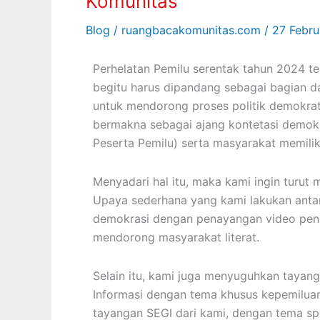
Komunitas
Integritas
Blog
/
ruangbacakomunitas.com
/
27 Febru
dari
Ruang
Baca
Perhelatan Pemilu serentak tahun 2024 t
Komunitas
begitu harus dipandang sebagai bagian d
untuk mendorong proses politik demokrat
bermakna sebagai ajang kontetasi demokr
Peserta Pemilu) serta masyarakat memiliki
Menyadari hal itu, maka kami ingin turut 
Upaya sederhana yang kami lakukan antara
demokrasi dengan penayangan video pen
mendorong masyarakat literat.
Selain itu, kami juga menyuguhkan tayang
Informasi dengan tema khusus kepemilua
tayangan SEGI dari kami, dengan tema spe