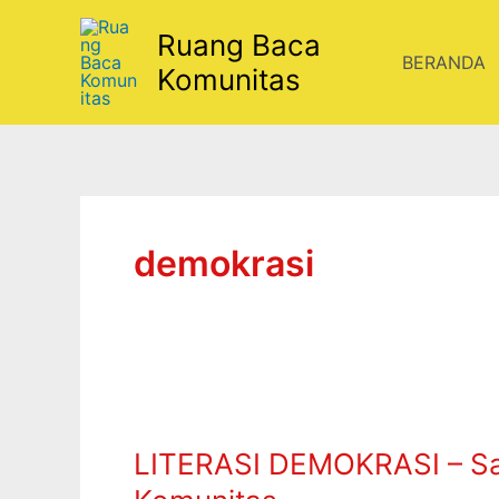
Lewati
Ruang Baca
ke
BERANDA
konten
Komunitas
demokrasi
LITERASI
DEMOKRASI
LITERASI DEMOKRASI – Sal
–
Salam