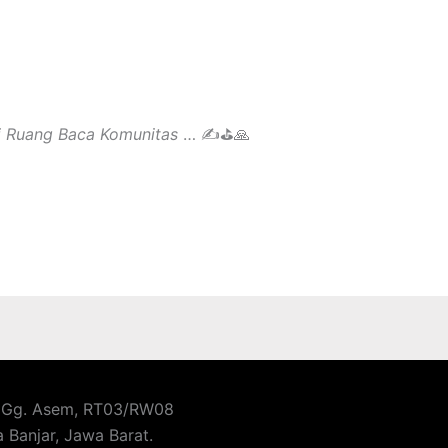
i Ruang Baca Komunitas
… ✍⛳🙏
a, Gg. Asem, RT03/RW08
 Banjar, Jawa Barat.