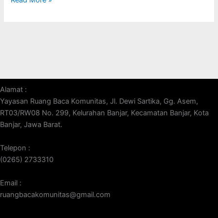
Alamat :
Yayasan Ruang Baca Komunitas, Jl. Dewi Sartika, Gg. Asem,
RT03/RW08 No. 299, Kelurahan Banjar, Kecamatan Banjar, Kota
Banjar, Jawa Barat.
Telepon :
(0265) 2733310
Email :
ruangbacakomunitas@gmail.com