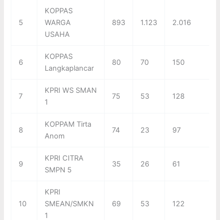
KOPPAS
5
WARGA
893
1.123
2.016
USAHA
KOPPAS
6
80
70
150
Langkaplancar
KPRI WS SMAN
7
75
53
128
1
KOPPAM Tirta
8
74
23
97
Anom
KPRI CITRA
9
35
26
61
SMPN 5
KPRI
10
SMEAN/SMKN
69
53
122
1