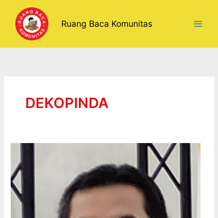
Lewati
ke
Ruang Baca Komunitas
konten
DEKOPINDA
GERAKAN
INSAN
KOPERASI
WUJUDKAN
BANJAR
MASAGI