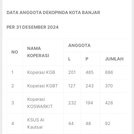
DATA ANGGOTA DEKOPINDA KOTA BANJAR
PER
31 DESEMBER 2024
ANGGOTA
NAMA
NO
KOPERASI
L
P
JUMLAH
1
Koperasi KGB
201
485
686
2
Koperasi KGBT
127
243
370
Koperasi
3
232
194
426
KOSWARKIT
KSUS Al
4
44
48
92
Kautsar