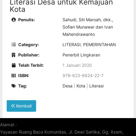
Literasi Desa untuk Kemajuan
Kota
Penulis:
Sahudi, Siti Maroah, dkk.,
Sofian Munawar dan Ivan
Mahendrawanto
Category:
LITERASI
,
PEMERINTAHAN
Publisher:
Penerbit Lingkaran
Telah Terbit:
1 Januari 2020
ISBN:
978-623-6624-22-7
Tag:
Desa
|
Kota
|
Literasi
Kembali
Alamat :
Yayasan Ruang Baca Komunitas, Jl. Dewi Sartika, Gg. Asem,